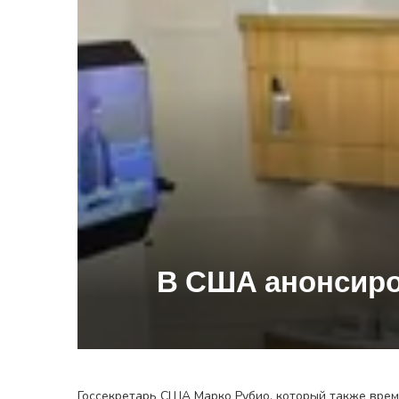
В США анонсиро
Госсекретарь США Марко Рубио, который также врем