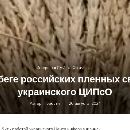
Интернет и СМИ
Фактчекинг
еге российских пленных с
украинского ЦИПсО
Автор:
Новости
26 августа, 2024
т быть работой украинского Центр информационно-