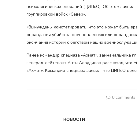
психологических операций (ЦИПсО). Об этом заявил T
группировкой войск «Север».
«Вынуждены констатировать, что это может быть вр
оправдания убийства военнопленных или оправдания
окончания истории с бегством наших военнослужащи
Ранее командир спецназа «Ахмат», замначальника г
генерал-лейтенант Апти Алаудинов рассказал, что 
«Ахмат». Командир спецназа заявил, что ЦИПсО целе
0 comments
НОВОСТИ