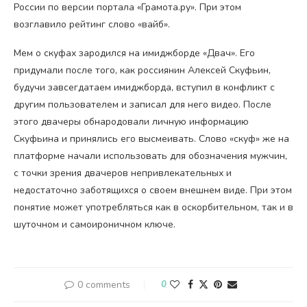
России по версии портала «Грамота.ру». При этом
возглавило рейтинг слово «вайб».
Мем о скуфах зародился на имиджборде «Двач». Его
придумали после того, как россиянин Алексей Скуфьин,
будучи завсегдатаем имиджборда, вступил в конфликт с
другим пользователем и записал для него видео. После
этого двачеры обнародовали личную информацию
Скуфьина и принялись его высмеивать. Слово «скуф» же на
платформе начали использовать для обозначения мужчин,
с точки зрения двачеров непривлекательных и
недостаточно заботящихся о своем внешнем виде. При этом
понятие может употребляться как в оскорбительном, так и в
шуточном и самоироничном ключе.
0 comments
0