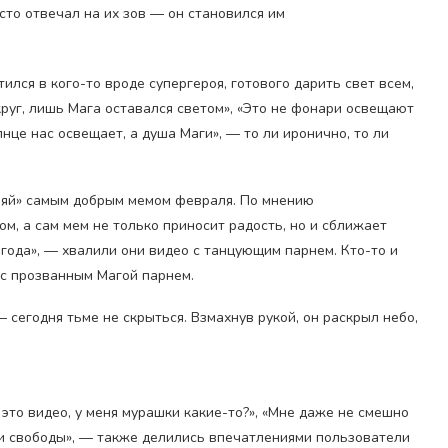
осто отвечал на их зов — он становился им
лся в кого-то вроде супергероя, готового дарить свет всем,
круг, лишь Мага оставался светом», «Это не фонари освещают
лнце нас освещает, а душа Маги», — то ли иронично, то ли
ияй» самым добрым мемом февраля. По мнению
м, а сам мем не только приносит радость, но и сближает
 года», — хвалили они видео с танцующим парнем. Кто-то и
о с прозванным Магой парнем.
— сегодня тьме не скрыться. Взмахнув рукой, он раскрыл небо,
это видео, у меня мурашки какие-то?», «Мне даже не смешно
а и свободы», — также делились впечатлениями пользователи