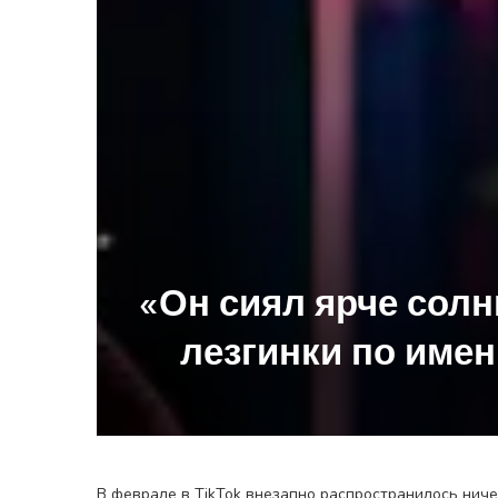
«Он сиял ярче солн
лезгинки по имен
В феврале в TikTok внезапно распространилось нич