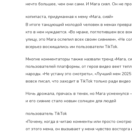
нечто большее, чем они сами. И Мага сиял. Он не пр
копипаста, придуманная к мему «Мага, сияй»
В итоге танцующий молодой человек в мемах преврати
кто в нем нуждается. «Во мраке, поглотившем все во
улицу, это Мага ослепил всех своим сиянием», «Не со
всерьез восхищались им пользователи TikTok.
Многие комментаторы также назвали тренд «Мага, с
пользователей платформы, от героя видео веет тепло
народы. «Не устану это смотреть», «Лучший мем 2025
вовсе писал, что заходит в TikTok только ради виде
Ночь дрожала, прячась в тенях, но Мага усмехнулся 
и его сияние стало новым солнцем для людей
пользователь TikTok
«Почему, когда я читаю комменты или просто смотрю 
от этого мема, он вызывает у меня чувство восторг