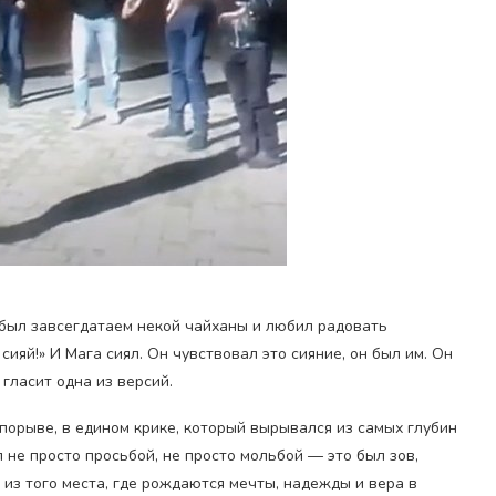
 был завсегдатаем некой чайханы и любил радовать
ияй!» И Мага сиял. Он чувствовал это сияние, он был им. Он
 гласит одна из версий.
 порыве, в едином крике, который вырывался из самых глубин
л не просто просьбой, не просто мольбой — это был зов,
 из того места, где рождаются мечты, надежды и вера в