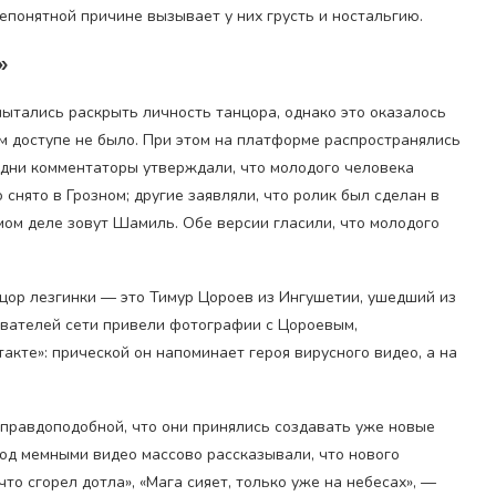
непонятной причине вызывает у них грусть и ностальгию.
»
ытались раскрыть личность танцора, однако это оказалось
ом доступе не было. При этом на платформе распространялись
одни комментаторы утверждали, что молодого человека
 снято в Грозном; другие заявляли, что ролик был сделан в
мом деле зовут Шамиль. Обе версии гласили, что молодого
цор лезгинки — это Тимур Цороев из Ингушетии, ушедший из
зователей сети привели фотографии с Цороевым,
акте»: прической он напоминает героя вирусного видео, а на
 правдоподобной, что они принялись создавать уже новые
од мемными видео массово рассказывали, что нового
что сгорел дотла», «Мага сияет, только уже на небесах», —