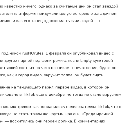
о известно ничего, однако за считаные дни он стал звездой
зователи платформы придумали целую историю о загадочном
 мемов и как его танец вдохновил тысячи людей — в
под ником rusNOrules. 1 февраля он опубликовал видео с
и других парней под фонк-ремикс песни Empty культовой
ает яркий свет, из-за чего возникает впечатление, будто он
го, как и героя видео, окружит толпа, он будет сиять.
мание на танцующего парня: первое видео, в котором он
иковано в TikTok еще в декабре, но тогда не стало вирусным
нхолию треком так понравилось пользователям TikTok, что в
огда не стать таким же крутым, как он», «Среди мрачной
ца», — восхитились они героем ролика. В комментариях