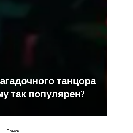
загадочного танцора
му так популярен?
Поиск