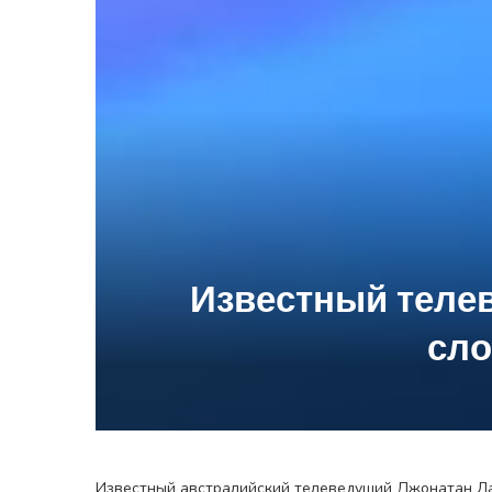
Известный теле
сло
Известный австралийский телеведущий Джонатан Ла