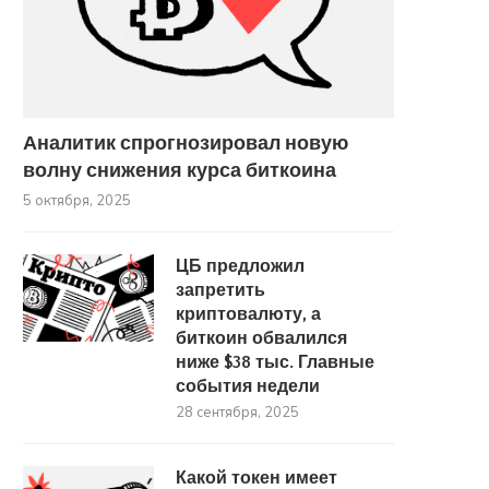
Рекламу девушки с бананом
Россиян призвали б
сравнили с порно и...
осторожнее с QR-код
31 августа, 2025
28 августа, 2025
Аналитик спрогнозировал новую
волну снижения курса биткоина
5 октября, 2025
ЦБ предложил
запретить
криптовалюту, а
биткоин обвалился
ниже $38 тыс. Главные
события недели
28 сентября, 2025
Какой токен имеет