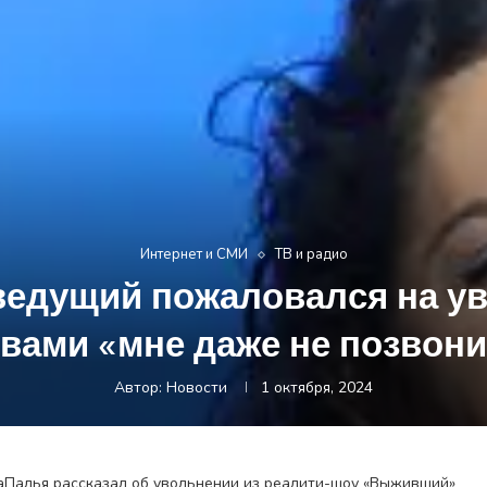
Интернет и СМИ
ТВ и радио
ведущий пожаловался на ув
вами «мне даже не позвон
Автор:
Новости
1 октября, 2024
Палья рассказал об увольнении из реалити-шоу «Выживший»