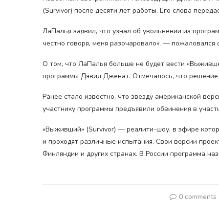
(Survivor) после десяти лет работы. Его слова передае
ЛаПалья заявил, что узнал об увольнении из програм
честно говоря, меня разочаровало», — пожаловался 
О том, что ЛаПалья больше не будет вести «Выживше
программы Дэвид Дженат. Отмечалось, что решение 
Ранее стало известно, что звезду американской ве
участнику программы предъявили обвинения в участи
«Выживший» (Survivor) — реалити-шоу, в эфире кото
и проходят различные испытания. Свои версии проек
Финляндии и других странах. В России программа на
0 comments