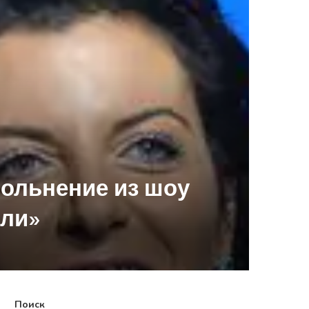
ольнение из шоу
или»
Поиск