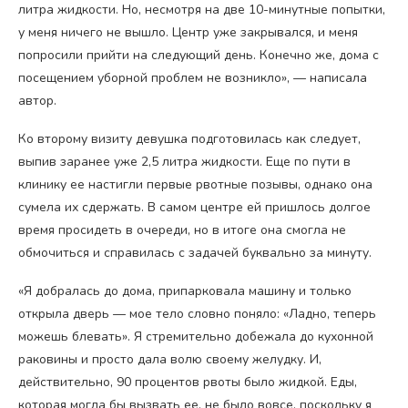
литра жидкости. Но, несмотря на две 10-минутные попытки,
у меня ничего не вышло. Центр уже закрывался, и меня
попросили прийти на следующий день. Конечно же, дома с
посещением уборной проблем не возникло», — написала
автор.
Ко второму визиту девушка подготовилась как следует,
выпив заранее уже 2,5 литра жидкости. Еще по пути в
клинику ее настигли первые рвотные позывы, однако она
сумела их сдержать. В самом центре ей пришлось долгое
время просидеть в очереди, но в итоге она смогла не
обмочиться и справилась с задачей буквально за минуту.
«Я добралась до дома, припарковала машину и только
открыла дверь — мое тело словно поняло: «Ладно, теперь
можешь блевать». Я стремительно добежала до кухонной
раковины и просто дала волю своему желудку. И,
действительно, 90 процентов рвоты было жидкой. Еды,
которая могла бы вызвать ее, не было вовсе, поскольку я