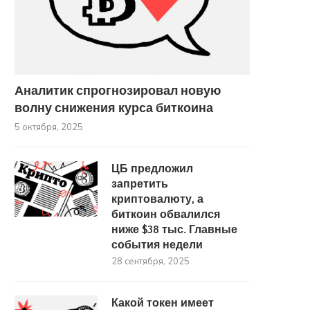
Аналитик спрогнозировал новую
волну снижения курса биткоина
5 октября, 2025
ЦБ предложил
запретить
«Биткоину нужны силы для
Новый обвал или начало 
криптовалюту, а
рывка». Что будет с...
Почему биткоин снова
биткоин обвалился
21 сентября, 2025
27 августа, 2025
ниже $38 тыс. Главные
события недели
28 сентября, 2025
Какой токен имеет