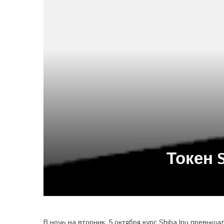
Токен 
В ночь на вторник, 5 октября курс Shiba Inu превыш