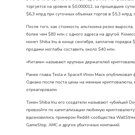
торгуется на уровне в $0,000012, за прошедшие сут
$6,3 млрд при суточных объемах торгов в $5,3 млрд,
После того, как стоимость альткоина резко выросла,
более чем $83 млн с одного адреса на другой. Комисс
монет Shiba Inu в конце сентября, заплатив порядка
продажи моглабы составить около $40 млн.
«Китами» называют крупных держателей криптовалю
Ранее глава Tesla и SpaceX Илон Маск опубликовал 
Однако после поста цены на мемные криптовалюты, в 
отреагировали.
Токен Shiba Inu его создатели называют «убийцей Do
превзойти по капитализации любимую криптовалюту 
вдохновились примером Reddit-сообщества WallStree
GameStop, AMC и других убыточных компаний.