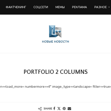
ФАКТЧЕКИНГ
COЦСЕТИ
МЕМЫ
РЕКЛАМА
РАЗНОЕ
PORTFOLIO 2 COLUMNS
on=»load_more» numbermore=»4″ image_type=»landscape» filter=»true» 
SHARE