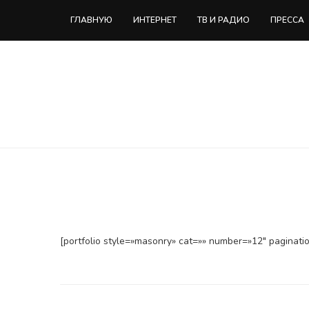
ГЛАВНУЮ
ИНТЕРНЕТ
ТВ И РАДИО
ПРЕССА
[portfolio style=»masonry» cat=»» number=»12″ paginati