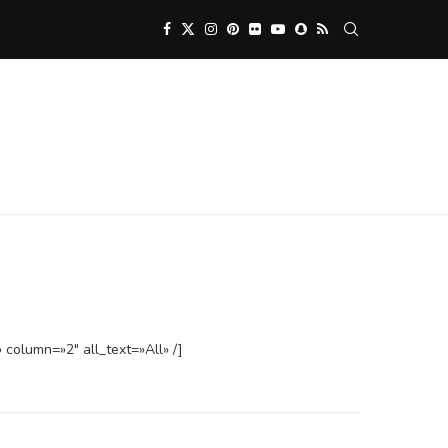
column=»2″ all_text=»All» /]