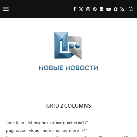
GRID 2 COLUMNS
[portfolio style=»grid» cat=»» number=»12″
pagination=»load_more» numbermore=»4″