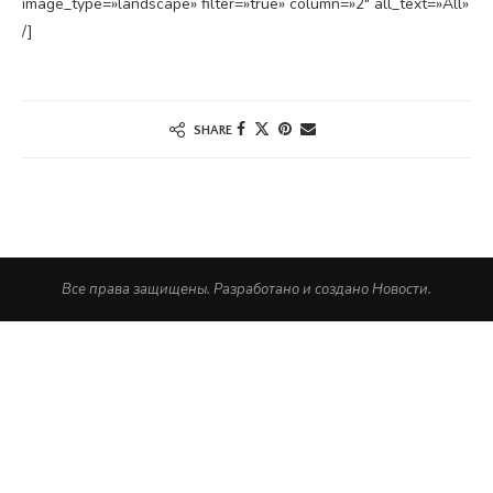
image_type=»landscape» filter=»true» column=»2″ all_text=»All»
/]
SHARE
Все права защищены. Разработано и создано Новости.