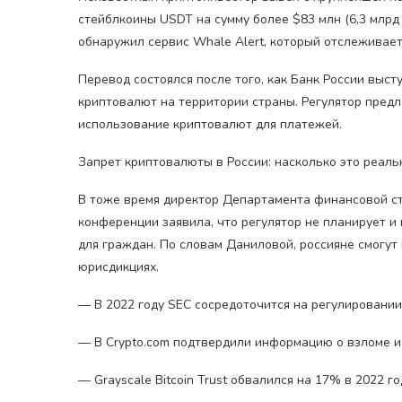
стейблкоины USDT на сумму более $83 млн (6,3 млрд р
обнаружил сервис Whale Alert, который отслеживае
Перевод состоялся после того, как Банк России выс
криптовалют на территории страны. Регулятор предла
использование криптовалют для платежей.
Запрет криптовалюты в России: насколько это реальн
В тоже время директор Департамента финансовой ст
конференции заявила, что регулятор не планирует и
для граждан. По словам Даниловой, россияне смогут
юрисдикциях.
— В 2022 году SEC сосредоточится на регулировани
— В Crypto.com подтвердили информацию о взломе и
— Grayscale Bitcoin Trust обвалился на 17% в 2022 го