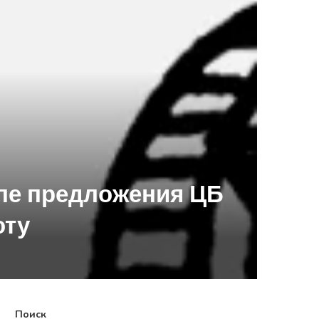
сле предложения ЦБ
юту
Поиск