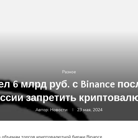
Разное
л 6 млрд руб. с Binance по
ссии запретить криптовал
Автор:
Новости
23 мая, 2024
о объемам торгов криптовалютной биржи Binance