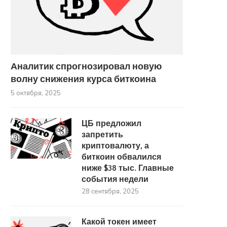
«Биткоину нужны силы для
Новый обвал или начало 
Аналитик спрогнозировал новую
рывка». Что будет с...
Почему биткоин снова
волну снижения курса биткоина
21 сентября, 2025
27 августа, 2025
5 октября, 2025
ЦБ предложил
запретить
криптовалюту, а
биткоин обвалился
ниже $38 тыс. Главные
события недели
28 сентября, 2025
Какой токен имеет