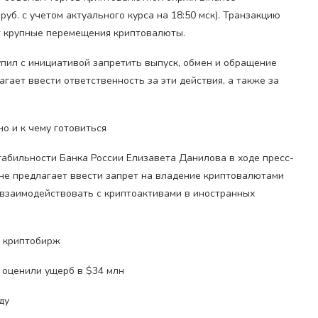
уб. с учетом актуального курса на 18:50 мск). Транзакцию
т крупные перемещения криптовалюты.
тупил с инициативой запретить выпуск, обмен и обращение
гает ввести ответственность за эти действия, а также за
о и к чему готовиться
абильности Банка России Елизавета Данилова в ходе пресс-
 не предлагает ввести запрет на владение криптовалютами
 взаимодействовать с криптоактивами в иностранных
и криптобирж
 оценили ущерб в $34 млн
ду