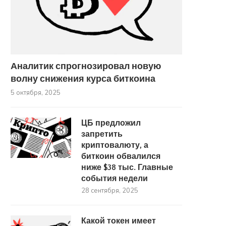
Аналитик спрогнозировал новую
волну снижения курса биткоина
5 октября, 2025
ЦБ предложил
запретить
«Биткоину нужны силы для
Новый обвал или начало 
криптовалюту, а
рывка». Что будет с...
Почему биткоин снова
биткоин обвалился
21 сентября, 2025
27 августа, 2025
ниже $38 тыс. Главные
события недели
28 сентября, 2025
Какой токен имеет