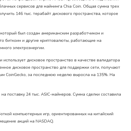
блачных сервисов для майнинга Chia Coin. Общая сумма трех
олучить 146 тыс. терабайт дискового пространства, которое
k, который был создан американским разработчиком и
 что биткоин и другие криптовалюты, работающие на
 много электроэнергии.
 и использует дисковое пространство в качестве валидатора
енное дисковое пространство для поддержки сети, получают
нным CoinGecko, за последнюю неделю выросла на 135%. На
n на поставку 24 тыс. ASIC-майнеров. Сумма сделки составила
боткой компьютерных игр, ориентированных на китайский
змещение акций на NASDAQ.