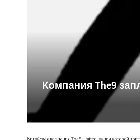
Компания The9 запл
Китайская компания The9 Limited, акции которой т