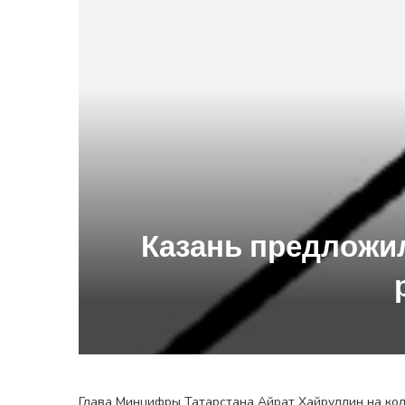
Казань предложил
Глава Минцифры Татарстана Айрат Хайруллин на кол