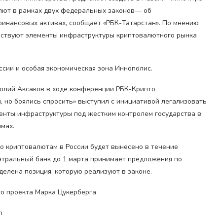
алют в рамках двух федеральных законов— об
инансовых активах, сообщает «РБК-Татарстан». По мнению
ействуют элементы инфраструктуры криптовалютного рынка
ссии и особая экономическая зона Иннополис.
толий Аксаков в ходе конференции РБК-Крипто
и, но боялись спросить» выступил с инициативой легализовать
менты инфраструктуры под жестким контролем государства в
мах.
о криптовалютам в России будет вынесено в течение
ентральный банк до 1 марта принимает предложения по
делена позиция, которую реализуют в законе.
о проекта Марка Цукерберга
n