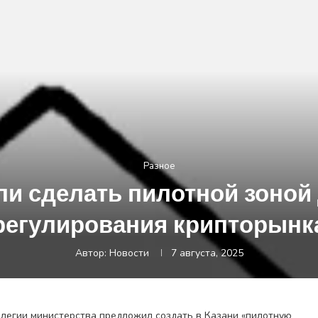
Разное
и сделать пилотной зоной
регулирования крипторынк
Автор:
Новости
7 августа, 2025
легии министерства предложил создать в Казани «пилотную