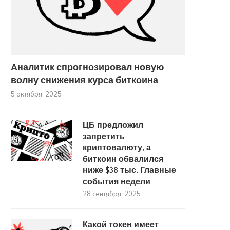
Аналитик спрогнозировал новую
волну снижения курса биткоина
5 октября, 2025
«Биткоину нужны силы для
Новый обвал или начало 
рывка». Что будет с...
Почему биткоин снова
21 сентября, 2025
27 августа, 2025
ЦБ предложил
запретить
криптовалюту, а
биткоин обвалился
ниже $38 тыс. Главные
события недели
28 сентября, 2025
Какой токен имеет