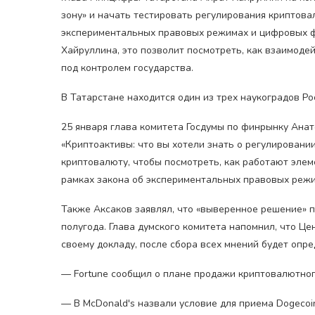
зону» и начать тестировать регулирования криптов
экспериментальных правовых режимах и цифровых ф
Хайруллина, это позволит посмотреть, как взаимод
под контролем государства.
В Татарстане находится один из трех наукоградов Ро
25 января глава комитета Госдумы по финрынку Ана
«Криптоактивы: что вы хотели знать о регулировани
криптовалюту, чтобы посмотреть, как работают эле
рамках закона об экспериментальных правовых режи
Также Аксаков заявлял, что «выверенное решение» п
полугода. Глава думского комитета напомнил, что Ц
своему докладу, после сбора всех мнений будет опре
— Fortune сообщил о плане продажи криптовалютног
— В McDonald's назвали условие для приема Dogecoi